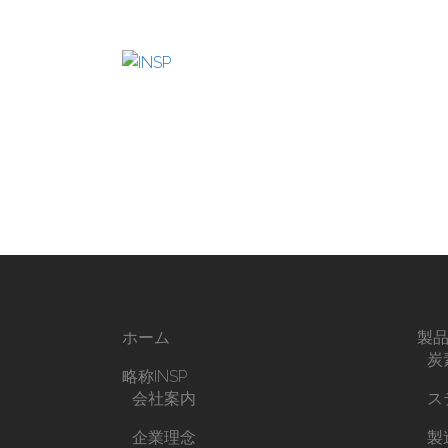
ホーム
製
炭
略称INSP
会社案内
ス
企業理念
製