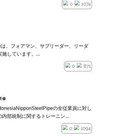
0
1074
teel Pipeは、フォアマン、サブリーダー、リーダ
施しています。...
0
871
研修
nesiaNipponSteelPipeの全従業員に対し
内部統制に関するトレーニン...
0
1094