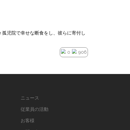
teel Pipe 孤児院で幸せな断食をし、彼らに寄付し
0
906
ニュース
従業員の活動
お客様