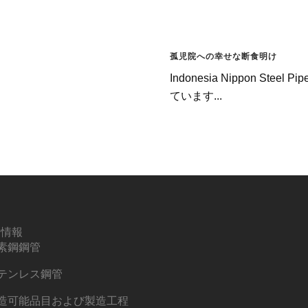
孤児院への幸せな断食明け
Indonesia Nippon S
ています...
品情報
素鋼鋼管
テンレス鋼管
造可能品目および製造工程