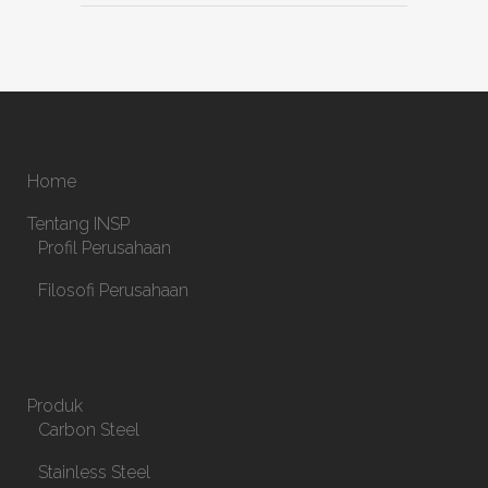
Home
Tentang INSP
Profil Perusahaan
Filosofi Perusahaan
Produk
Carbon Steel
Stainless Steel